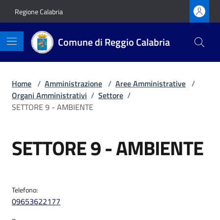
Vai ai contenuti
Vai al footer
Regione Calabria
Comune di Reggio Calabria
Home
/
Amministrazione
/
Aree Amministrative
/
Organi Amministrativi
/
Settore
/
SETTORE 9 - AMBIENTE
SETTORE 9 - AMBIENTE
Telefono:
09653622177