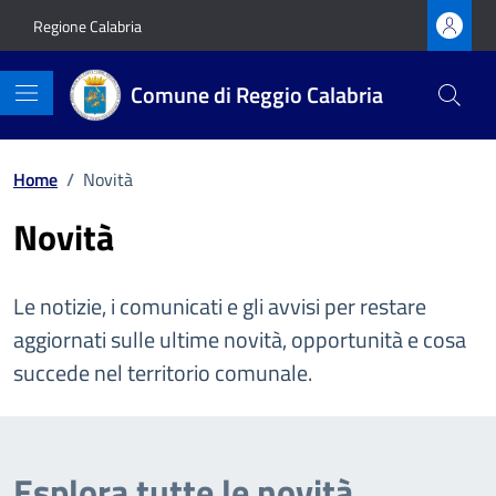
Vai ai contenuti
Vai al footer
Regione Calabria
Comune di Reggio Calabria
Home
/
Novità
Novità
Le notizie, i comunicati e gli avvisi per restare
aggiornati sulle ultime novità, opportunità e cosa
succede nel territorio comunale.
Esplora tutte le novità