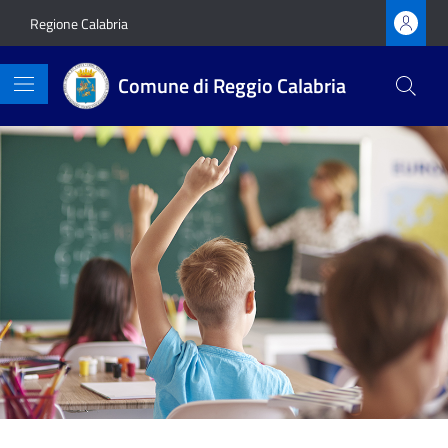
Vai ai contenuti
Vai al footer
Regione Calabria
Comune di Reggio Calabria