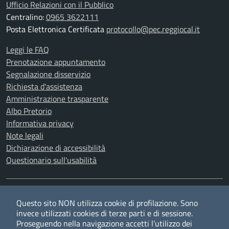
Ufficio Relazioni con il Pubblico
Centralino:
0965 3622111
Posta Elettronica Certificata
protocollo@pec.reggiocal.it
Leggi le FAQ
Prenotazione appuntamento
Segnalazione disservizio
Richiesta d'assistenza
Amministrazione trasparente
Albo Pretorio
Informativa privacy
Note legali
Dichiarazione di accessibilità
Questionario sull'usabilità
SEGUICI SU
Questo sito NON utilizza cookie di profilazione. Sono
Twitter
Facebook
YouTube
RSS
invece utilizzati cookies di terze parti e di sessione.
Proseguendo nella navigazione accetti l’utilizzo dei