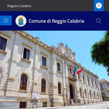
Vai ai contenuti
Vai al footer
Regione Calabria
Comune di Reggio Calabria