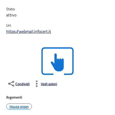
Stato:
attivo
Url:
https://webmail.infocert.it
Condividi
Vedi azioni
Argomenti
House organ