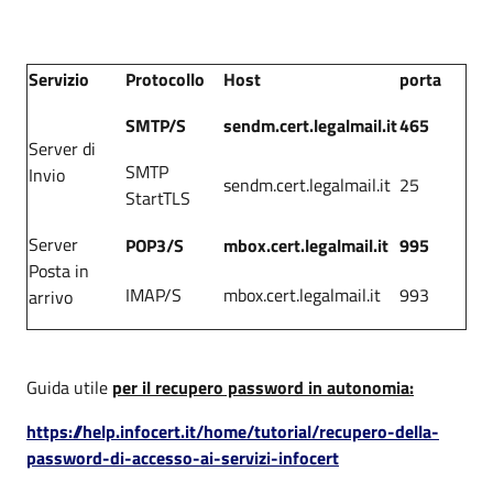
Servizio
Protocollo
Host
porta
SMTP/S
sendm.cert.legalmail.it
465
Server di
SMTP
Invio
sendm.cert.legalmail.it
25
StartTLS
Server
POP3/S
mbox.cert.legalmail.it
995
Posta in
IMAP/S
mbox.cert.legalmail.it
993
arrivo
Guida utile
per il recupero password in autonomia:
https://help.infocert.it/home/tutorial/recupero-della-
password-di-accesso-ai-servizi-infocert