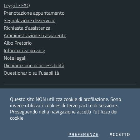
Leggi le FAQ
Prenotazione appuntamento
Segnalazione disservizio
Richiesta d'assistenza
Amministrazione trasparente
Albo Pretorio
Informativa privacy
Note legali
Dichiarazione di accessibilità
Questionario sull'usabilità
SEGUICI SU
Questo sito NON utilizza cookie di profilazione. Sono
Twitter
Facebook
YouTube
RSS
invece utilizzati cookies di terze parti e di sessione.
Proseguendo nella navigazione accetti l’utilizzo dei
cookie.
Privacy
Cookie policy
Redazione
Credits
COOKIES
I CO
PREFERENZE
ACCETTO
Mappa del sito