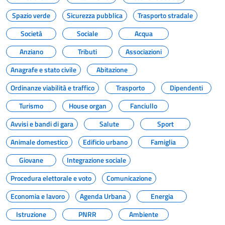
Spazio verde
Sicurezza pubblica
Trasporto stradale
Società
Sociale
Acqua
Anziano
Tributi
Associazioni
Anagrafe e stato civile
Abitazione
Ordinanze viabilità e traffico
Trasporto
Dipendenti
Turismo
House organ
Fanciullo
Avvisi e bandi di gara
Salute
Sport
Animale domestico
Edificio urbano
Famiglia
Giovane
Integrazione sociale
Procedura elettorale e voto
Comunicazione
Economia e lavoro
Agenda Urbana
Energia
Istruzione
PNRR
Ambiente