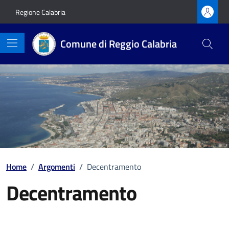
Vai ai contenuti
Vai al footer
Regione Calabria
Comune di Reggio Calabria
Home
/
Argomenti
/
Decentramento
Decentramento
Dettagli della notizia