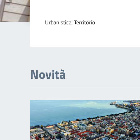
Dettagli della not
Urbanistica, Territorio
Novità