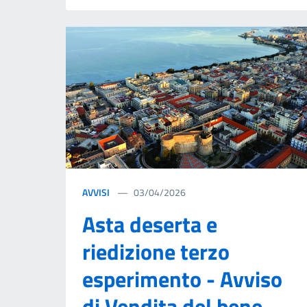
AVVISI
03/04/2026
Asta deserta e
riedizione terzo
esperimento - Avviso
di Vendita del bene