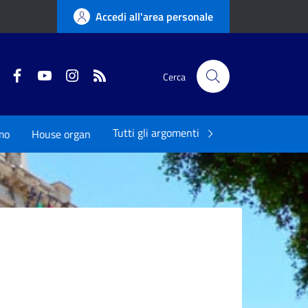
Accedi all'area personale
Twitter
Facebook
YouTube
Instagram
RSS
Cerca
Tutti gli argomenti
mo
House organ