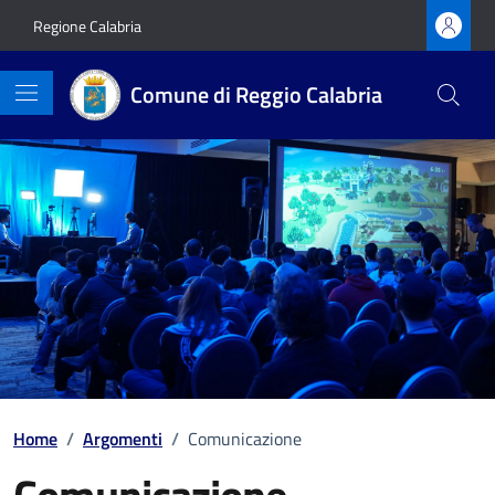
Vai ai contenuti
Vai al footer
Regione Calabria
Comune di Reggio Calabria
Home
/
Argomenti
/
Comunicazione